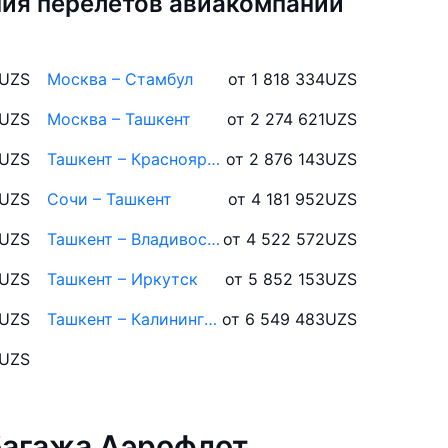
ия перелётов авиакомпании
UZS
Москва – Стамбул
от 1 818 334
UZS
UZS
Москва – Ташкент
от 2 274 621
UZS
UZS
Ташкент – Красноярск
от 2 876 143
UZS
UZS
Сочи – Ташкент
от 4 181 952
UZS
UZS
Ташкент – Владивосток
от 4 522 572
UZS
UZS
Ташкент – Иркутск
от 5 852 153
UZS
UZS
Ташкент – Калининград
от 6 549 483
UZS
UZS
багажа Аэрофлот