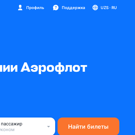
Профиль
Поддержка
UZS
· RU
нии Аэрофлот
1 пассажир
Найти билеты
Эконом