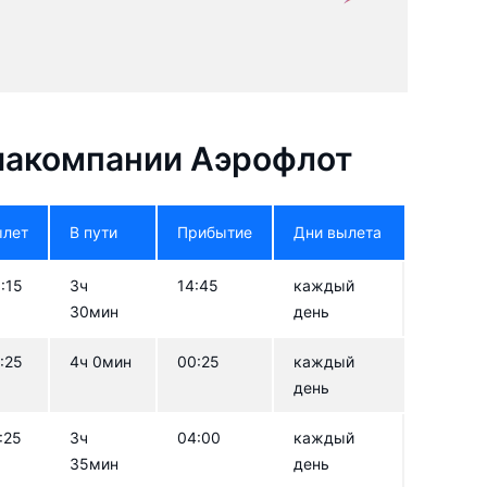
иакомпании Аэрофлот
ылет
В пути
Прибытие
Дни вылета
:15
3ч
14:45
каждый
30мин
день
:25
4ч 0мин
00:25
каждый
день
:25
3ч
04:00
каждый
35мин
день