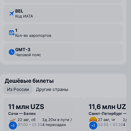
BEL
Код ИАТА
1
Кол-во аэропортов
GMT-3
Часовой пояс
Дешёвые билеты
Из России
Другие страны
11 млн UZS
11,6 млн UZS
Сочи — Белен
Санкт-Петербург — Б
22 авг, сб
3 ⁠д 20 ⁠м в пути /
27 авг, чт
2 ⁠д 
07:00 – 01:20
4 пересадки
02:55 – 01:20
4 п
+3
+3