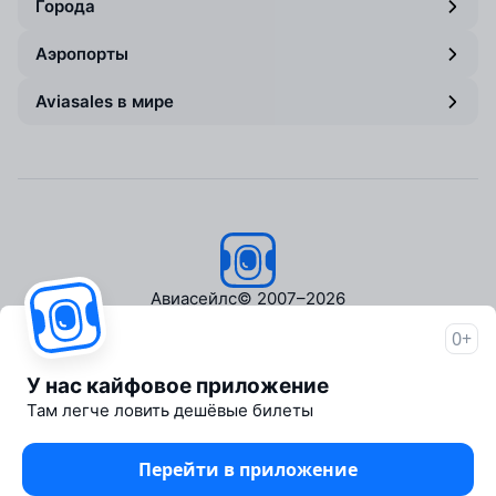
Города
Аэропорты
Aviasales в мире
Авиасейлс
© 2007–2026
0+
Об Авиасейлс
Пресс‑центр
У нас кайфовое приложение
Travelpayouts
Там легче ловить дешёвые билеты
Партнёрская программа
Медиа Yo'lovchi
Перейти в приложение
Трэвел‑медиа Aviasales.uz
Юридические документы