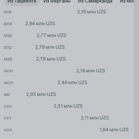
Из Ташкента
Из Ферганы
Из Самарканда
Из Моск
янв
2,16 млн UZS
фев
2,94 млн UZS
мар
2,77 млн UZS
апр
2,79 млн UZS
май
2,78 млн UZS
июн
2,18 млн UZS
июл
2,46 млн UZS
авг
2,93 млн UZS
сен
2,51 млн UZS
окт
2,11 млн UZS
ноя
1,64 млн UZS