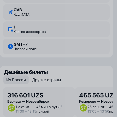
OVB
Код ИАТА
1
Кол-во аэропортов
GMT+7
Часовой пояс
Дешёвые билеты
Из России
Другие страны
316 601 UZS
465 565 UZ
Барнаул — Новосибирск
Кемерово — Новосиб
1 окт, чт
45 мин в пути
/
25 сен, пт
45 м
11:30 – 12:15
прямой
13:05 – 13:50
пря