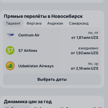
Прямые перелёты в Новосибирск
Ташкент
Фергана
Андижан
Самарканд
пн, пт
Centrum Air
от 1,81 млн UZS
ежедневно
S7 Airlines
от 1,92 млн UZS
пн, ср
Uzbekistan Airways
от 2,16 млн UZS
Выбрать даты
Динамика цен за год