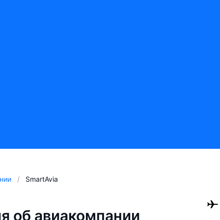
нии
SmartAvia
я об авиакомпании