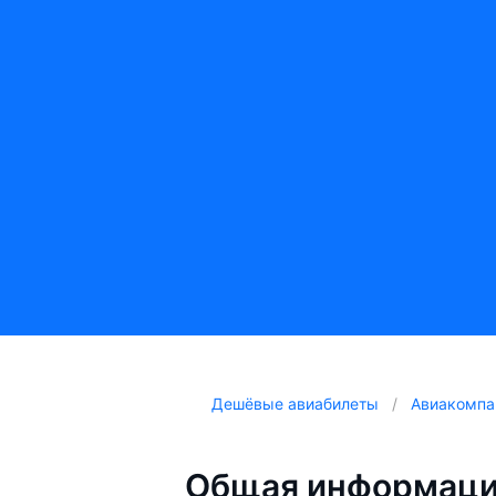
Дешёвые авиабилеты
Авиакомпа
Общая информаци