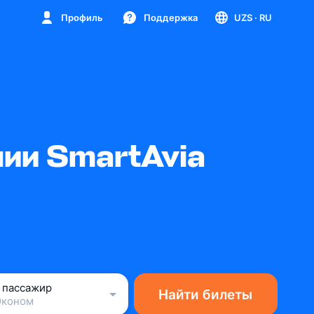
Профиль
Поддержка
UZS
· RU
ии SmartAvia
1 пассажир
Найти билеты
Эконом