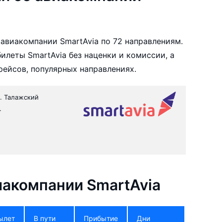
авиакомпании SmartAvia по 72 направлениям.
леты SmartAvia без наценки и комиссии, а
ейсов, популярных направлениях.
с. Талажский
.
акомпании SmartAvia
ылет
В пути
Прибытие
Дни