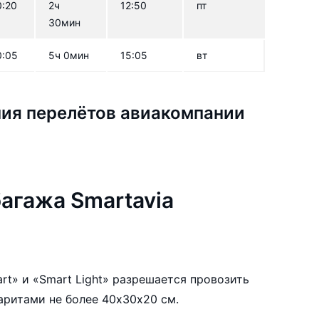
0:20
2ч
12:50
пт
30мин
0:05
5ч 0мин
15:05
вт
ия перелётов авиакомпании
агажа Smartavia
art» и «Smart Light» разрешается провозить
баритами не более 40х30х20 см.