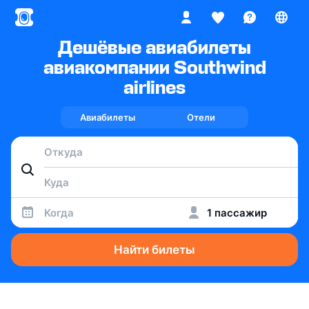
Дешёвые авиабилеты
авиакомпании Southwind
airlines
Авиабилеты
Отели
Когда
1 пассажир
Найти билеты