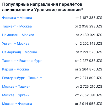
Популярные направления перелётов
авиакомпании Уральские авиалинии*
Фергана – Москва
от 1 187 388
UZS
Ташкент – Москва
от 2 058 293
UZS
Наманган – Москва
от 2 189 921
UZS
Ургенч – Москва
от 2 202 149
UZS
Самарканд – Москва
от 2 221 570
UZS
Ташкент – Екатеринбург
от 2 227 036
UZS
Карши – Москва
от 2 264 870
UZS
Екатеринбург – Ташкент
от 2 371 899
UZS
Москва – Ташкент
от 2 725 210
UZS
Москва – Ургенч
от 2 852 091
UZS
Москва – Фергана
от 2 914 956
UZS