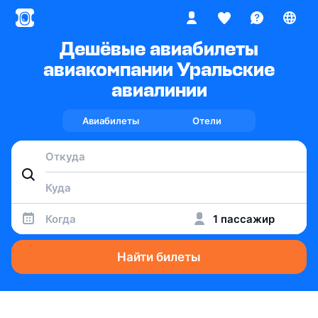
Дешёвые авиабилеты
авиакомпании Уральские
авиалинии
Авиабилеты
Отели
Когда
1 пассажир
Найти билеты