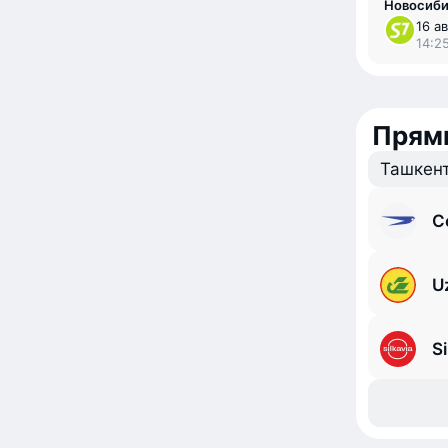
Новосиби
16 ав
14:25
Прям
Ташкен
C
U
Si