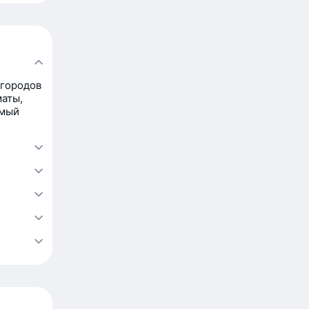
 городов
аты,
амый