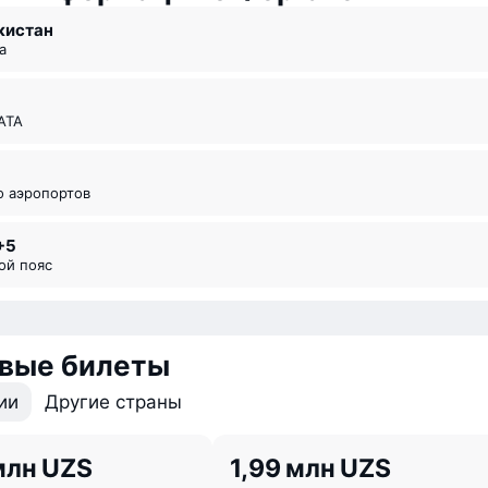
екистан
а
ИАТА
во аэропортов
+5
вой пояс
вые билеты
ии
Другие страны
млн UZS
1,99 млн UZS