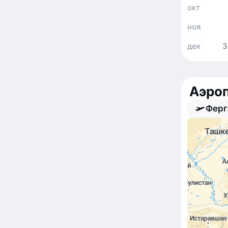
окт
ноя
дек
3
Аэро
Ферг