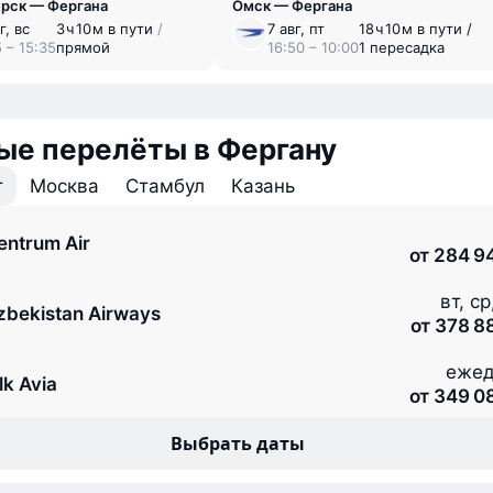
рск — Фергана
Омск — Фергана
г, вс
3 ⁠ч 10 ⁠м в пути
/
7 авг, пт
18 ⁠ч 10 ⁠м в пути /
 – 15:35
прямой
16:50 – 10:00
1 пересадка
ые перелёты в Фергану
т
Москва
Стамбул
Казань
entrum Air
от 284 9
вт, ср
zbekistan Airways
от 378 8
ежед
lk Avia
от 349 0
Выбрать даты