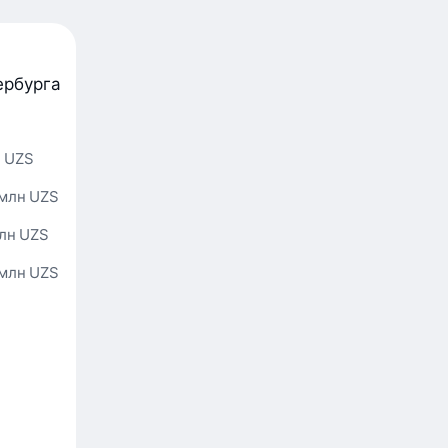
ербурга
Из Иркутска
н UZS
 млн UZS
млн UZS
 млн UZS