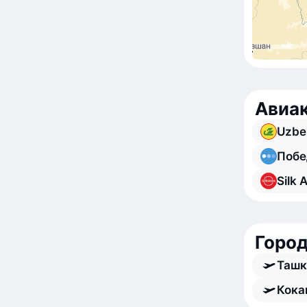
Авиа
Uzbe
Побе
Silk 
Город
Ташк
Кока