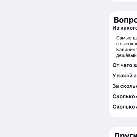
Вопро
Из каког
Самые де
с высоко
Калининг
дешёвый 
От чего 
У какой 
За сколь
Сколько 
Сколько 
Друг