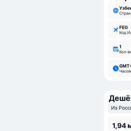
Узб
Стран
FEG
Код 
1
Кол-
GMT
Часо
Дешё
Из Росс
1,94 