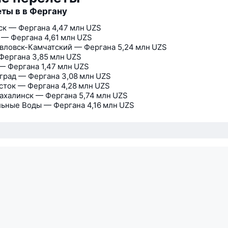
ты в в Фергану
ск — Фергана
4,47 млн UZS
 — Фергана
4,61 млн UZS
вловск-Камчатский — Фергана
5,24 млн UZS
Фергана
3,85 млн UZS
— Фергана
1,47 млн UZS
град — Фергана
3,08 млн UZS
сток — Фергана
4,28 млн UZS
халинск — Фергана
5,74 млн UZS
ьные Воды — Фергана
4,16 млн UZS