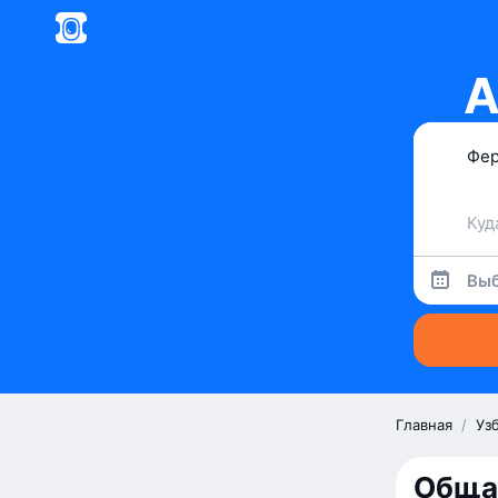
А
Выб
Главная
/
Уз
Обща