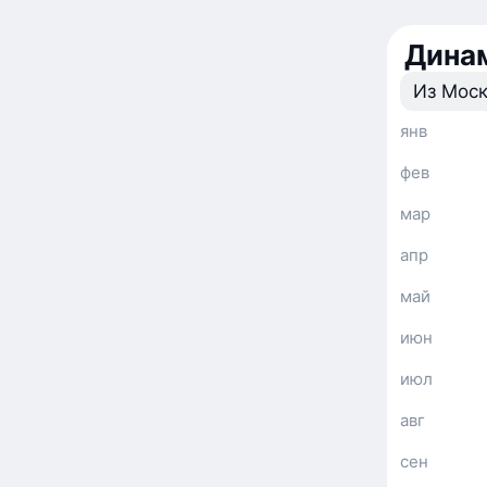
Динам
Из Мос
янв
фев
мар
апр
май
июн
июл
авг
сен