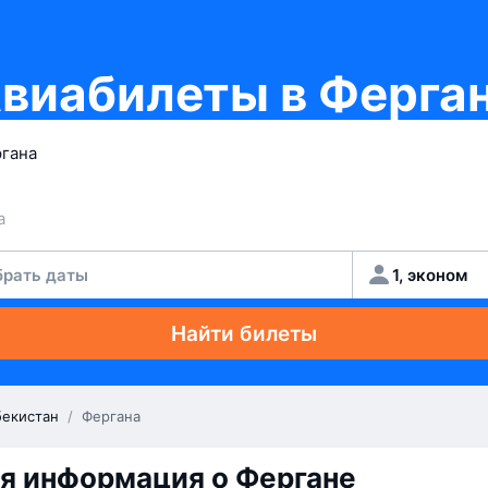
виабилеты в Ферга
рать даты
1, эконом
Найти билеты
бекистан
/
Фергана
я информация о Фергане