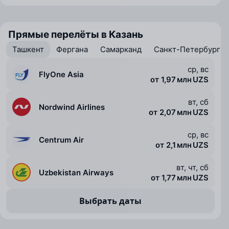
Прямые перелёты в Казань
Ташкент
Фергана
Самарканд
Санкт-Петербург
ср, вс
FlyOne Asia
от 1,97 млн UZS
вт, сб
Nordwind Airlines
от 2,07 млн UZS
ср, вс
Centrum Air
от 2,1 млн UZS
вт, чт, сб
Uzbekistan Airways
от 1,77 млн UZS
Выбрать даты