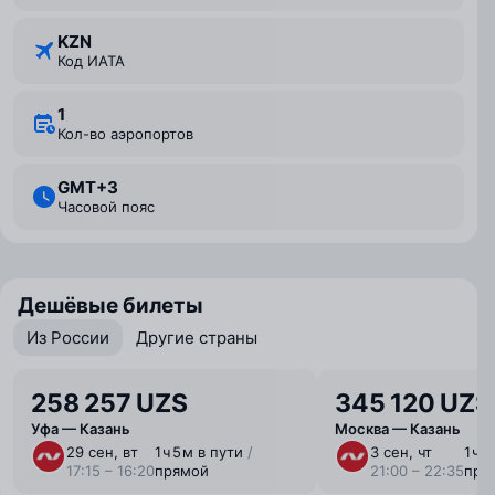
KZN
Код ИАТА
1
Кол-во аэропортов
GMT+3
Часовой пояс
Дешёвые билеты
Из России
Другие страны
258 257 UZS
345 120 UZS
Уфа — Казань
Москва — Казань
29 сен, вт
1 ⁠ч 5 ⁠м в пути
/
3 сен, чт
1 ⁠ч 
17:15 – 16:20
прямой
21:00 – 22:35
пря