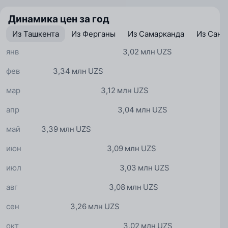
Динамика цен за год
Из Ташкента
Из Ферганы
Из Самарканда
Из Санк
янв
3,02 млн UZS
фев
3,34 млн UZS
мар
3,12 млн UZS
апр
3,04 млн UZS
май
3,39 млн UZS
июн
3,09 млн UZS
июл
3,03 млн UZS
авг
3,08 млн UZS
сен
3,26 млн UZS
окт
3,02 млн UZS