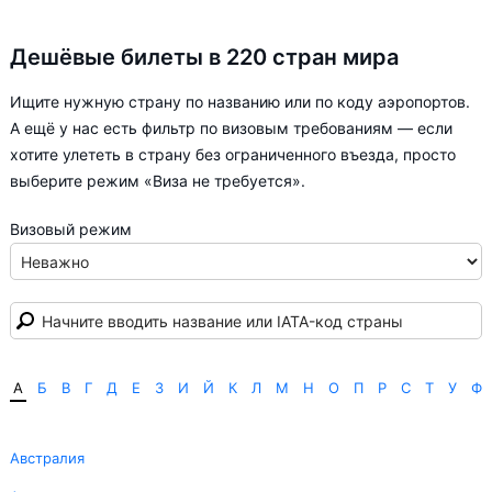
Дешёвые билеты в 220 стран мира
Ищите нужную страну по названию или по коду аэропортов.
А ещё у нас есть фильтр по визовым требованиям — если
хотите улететь в страну без ограниченного въезда, просто
выберите режим «Виза не требуется».
Визовый режим
А
Б
В
Г
Д
Е
З
И
Й
К
Л
М
Н
О
П
Р
С
Т
У
Ф
Австралия