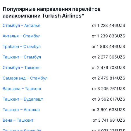
Популярные направления перелётов
авиакомпании Turkish Airlines*
Стамбул – Анталья
от 1 228 446
UZS
Анталья – Стамбул
от 1 239 833
UZS
Трабзон – Стамбул
от 1 863 446
UZS
Ташкент – Стамбул
от 2 277 365
UZS
Стамбул – Ташкент
от 2 476 708
UZS
Самарканд – Стамбул
от 2 479 814
UZS
Варшава – Ташкент
от 3 205 761
UZS
Ташкент – Будапешт
от 3 592 617
UZS
Ташкент – Анталья
от 3 601 638
UZS
Вена – Ташкент
от 3 741 681
UZS
Ташкент – Кишинёв
от 4 028 126
UZS