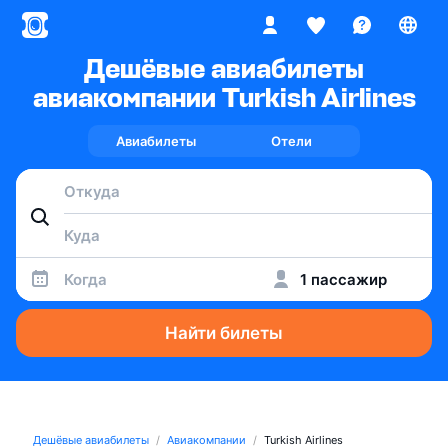
Дешёвые авиабилеты
авиакомпании Turkish Airlines
Авиабилеты
Отели
Когда
1 пассажир
Найти билеты
Дешёвые авиабилеты
Авиакомпании
Turkish Airlines