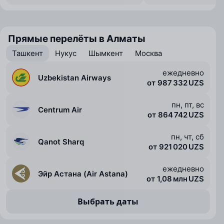
Прямые перелёты в Алматы
Ташкент
Нукус
Шымкент
Москва
ежедневно
Uzbekistan Airways
от 987 332 UZS
пн, пт, вс
Centrum Air
от 864 742 UZS
пн, чт, сб
Qanot Sharq
от 921 020 UZS
ежедневно
Эйр Астана (Air Astana)
от 1,08 млн UZS
Выбрать даты