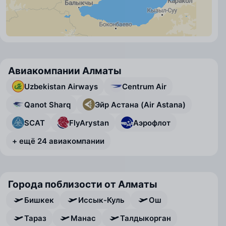
Авиакомпании Алматы
Uzbekistan Airways
Centrum Air
Qanot Sharq
Эйр Астана (Air Astana)
SCAT
FlyArystan
Аэрофлот
+ ещё 24 авиакомпании
Города поблизости от Алматы
Бишкек
Иссык-Куль
Ош
Тараз
Манас
Талдыкорган