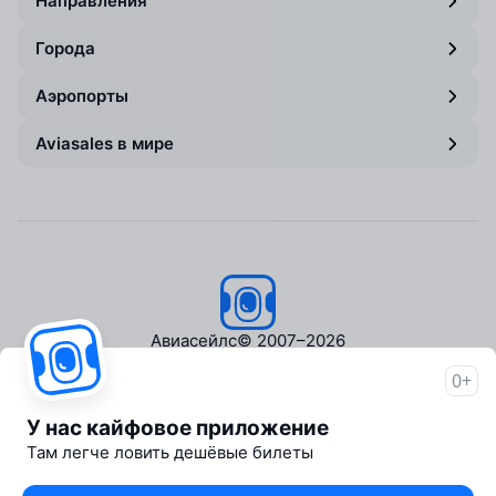
Направления
Города
Аэропорты
Aviasales в мире
Авиасейлс
© 2007–2026
0+
Об Авиасейлс
Пресс‑центр
У нас кайфовое приложение
Travelpayouts
Там легче ловить дешёвые билеты
Партнёрская программа
Медиа Yo'lovchi