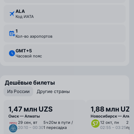
ALA
Код ИАТА
1
Кол-во аэропортов
GMT+5
Часовой пояс
Дешёвые билеты
Из России
Другие страны
1,47 млн UZS
1,88 млн UZ
Омск — Алматы
Новосибирск — Алма
29 сен, вт
5 ⁠ч 20 ⁠м в пути /
12 окт, пн
2 ⁠ч
20:10 – 00:30
1 пересадка
02:55 – 03:25
пря