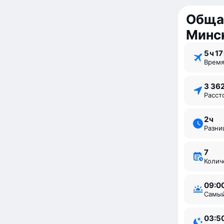
Обща
Минс
5 ⁠ч 17
Врем
3 36
Расс
2 ⁠ч
Разн
7
Коли
09:0
Самы
03:5