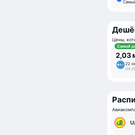
Самы
Дешё
Цены, кот
Самый д
2,03 
22 ок
04:2
Расп
Авиакомпа
U