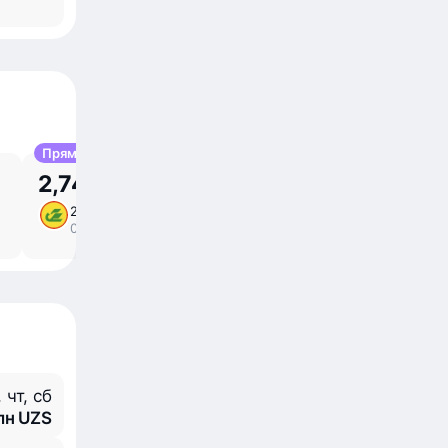
Прямой
2,74 млн UZS
29 окт, чт
5 ⁠ч 15 ⁠м в пути
/
08:00 – 11:15
прямой
 чт, сб
млн UZS