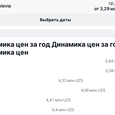
ср,
elavia
от 3,29 м
Выбрать даты
ика цен за год
Динамика цен за г
мика цен
3,64
3,58
4,32 млн UZS
4,06 млн UZS
4,47 млн UZS
4,4 млн UZS