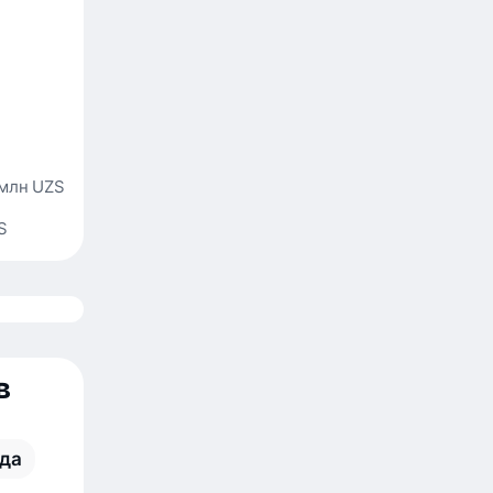
 млн UZS
S
в
да