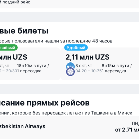
й поздний рейс
вые билеты
орые пользователи нашли за последние 48 часов
ешёвый
Удобный
млн UZS
2,11 млн UZS
т, чт
18 ⁠ч 10 ⁠м в пути /
8 окт, чт
8 ⁠ч 15 ⁠м в пути /
0 – 20:30
1 пересадка
04:20 – 10:35
1 пересадка
исание прямых рейсов
нии, которые без пересадок летают из Ташкента в Минск
пн,
zbekistan Airways
от 2,71 