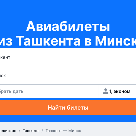
Авиабилеты
из Ташкента в Минс
рать даты
1, эконом
Найти билеты
бекистан
/
Ташкент
/
Ташкент — Минск