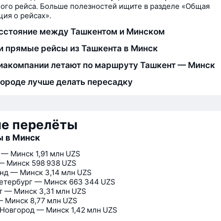
ого рейса. Больше полезностей ищите в разделе «Общая
ия о рейсах».
сстояние между Ташкентом и Минском
и прямые рейсы из Ташкента в Минск
иакомпании летают по маршруту Ташкент — Минск
городе лучше делать пересадку
ие перелёты
ы в Минск
 — Минск
1,91 млн UZS
— Минск
598 938 UZS
нд — Минск
3,14 млн UZS
етербург — Минск
663 344 UZS
т — Минск
3,31 млн UZS
— Минск
8,77 млн UZS
Новгород — Минск
1,42 млн UZS