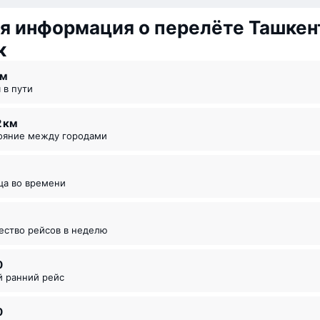
я информация о перелёте Ташкен
к
 ⁠м
я в пути
2 км
тояние между городами
ица во времени
чество рейсов в неделю
0
й ранний рейс
0