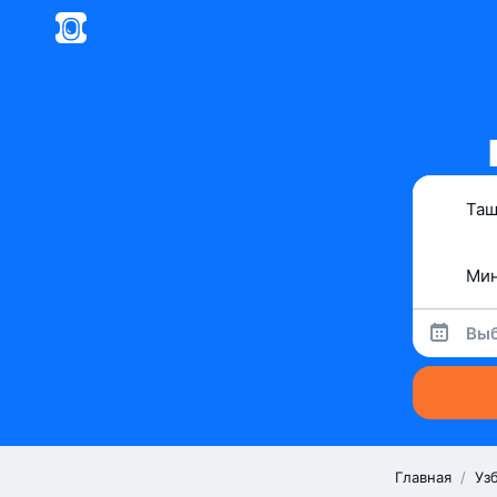
Выб
Главная
/
Уз