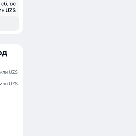
 сб, вс
лн UZS
од
 млн UZS
 млн UZS