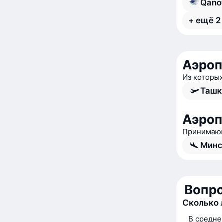
Qano
+ ещё 2
Аэроп
Из которы
Ташк
Аэроп
Принимающ
Минс
Вопро
Сколько 
В средне