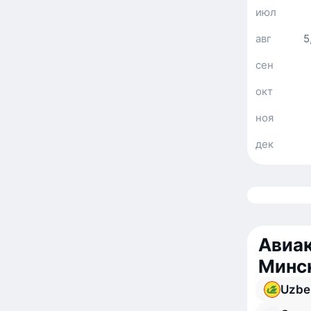
июл
авг
5
сен
окт
ноя
дек
Авиак
Минс
Uzbe