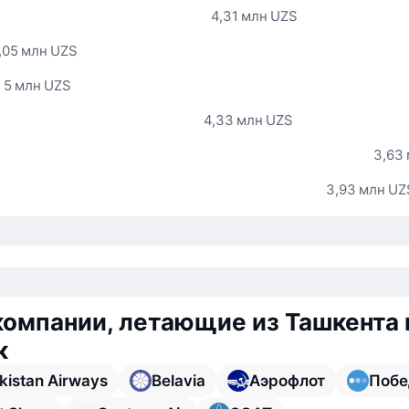
4,31 млн UZS
,05 млн UZS
5 млн UZS
4,33 млн UZS
3,63
3,93 млн UZ
омпании, летающие из Ташкента 
к
kistan Airways
Belavia
Аэрофлот
Побе