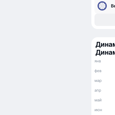
B
Динам
Дина
янв
фев
мар
апр
май
июн