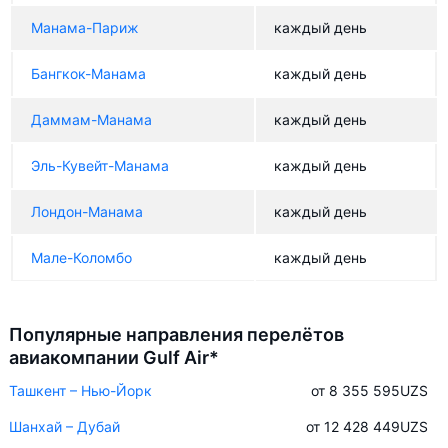
Манама-Париж
каждый день
Бангкок-Манама
каждый день
Даммам-Манама
каждый день
Эль-Кувейт-Манама
каждый день
Лондон-Манама
каждый день
Мале-Коломбо
каждый день
Популярные направления перелётов
авиакомпании Gulf Air*
Ташкент – Нью-Йорк
от 8 355 595
UZS
Шанхай – Дубай
от 12 428 449
UZS