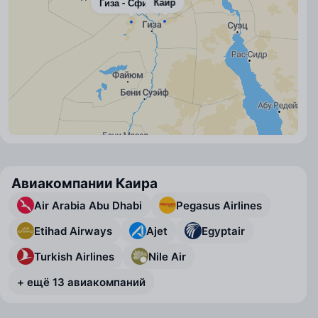
Каир
Гиза - Сфинкс
Авиакомпании Каира
Air Arabia Abu Dhabi
Pegasus Airlines
Etihad Airways
Ajet
Egyptair
Turkish Airlines
Nile Air
+ ещё 13 авиакомпаний