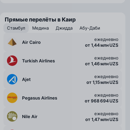
Прямые перелёты в Каир
Стамбул
Медина
Джидда
Абу-Даби
ежедневно
Air Cairo
от 1,44 млн UZS
ежедневно
Turkish Airlines
от 1,46 млн UZS
ежедневно
Ajet
от 1,15 млн UZS
ежедневно
Pegasus Airlines
от 968 694 UZS
ежедневно
Nile Air
от 1,47 млн UZS