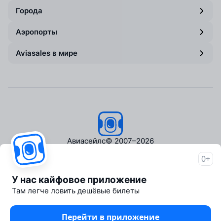
Города
Аэропорты
Aviasales в мире
Авиасейлс
© 2007–2026
0+
Об Авиасейлс
Пресс‑центр
У нас кайфовое приложение
Travelpayouts
Там легче ловить дешёвые билеты
Партнёрская программа
Медиа Yo'lovchi
Перейти в приложение
Трэвел‑медиа Aviasales.uz