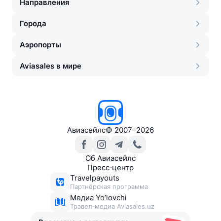
Направления
Города
Аэропорты
Aviasales в мире
Авиасейлс
©
2007–2026
Об Авиасейлс
Пресс‑центр
Travelpayouts
Партнёрская программа
Медиа Yo’lovchi
Трэвел‑медиа Aviasales.uz