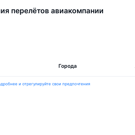
ия перелётов авиакомпании
Города
ент
Ташкент
одробнее и отрегулируйте свои предпочтения
ара
Москва
ент
Белен
ент
Наманган
ши
Самарканд
арканд
Ещё 5 городов