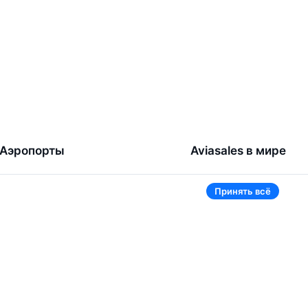
Аэропорты
Aviasales в мире
Жуковский
Беларусь
Принять всё
Ташкент
Россия
Самарканд
Таджикистан
Наманган
Кыргызстан
Внуково
Казахстан
Ещё 5 аэропортов
Ещё 2 страны