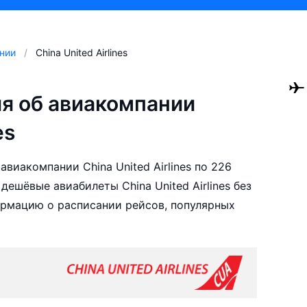
нии
China United Airlines
я об авиакомпании
es
виакомпании China United Airlines по 226
ешёвые авиабилеты China United Airlines без
ормацию о расписании рейсов, популярных