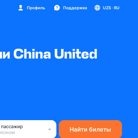
Профиль
Поддержка
UZS
· RU
 China United
1 пассажир
Найти билеты
Эконом