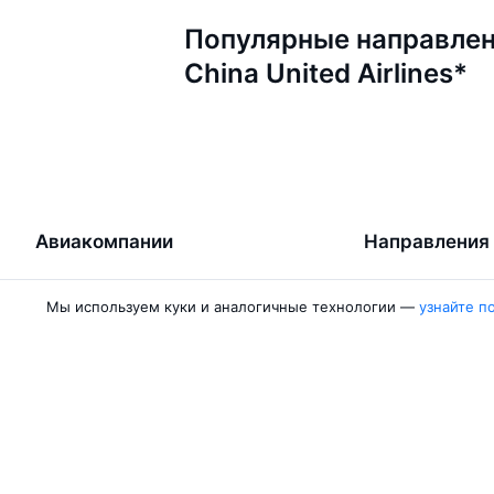
Популярные направлен
China United Airlines*
Авиакомпании
Направления
Air Samarkand
Ургенч — Ташк
Мы используем куки и аналогичные технологии —
узнайте п
Победа
Ташкент — Бух
Россия
Термез — Ташк
Азимут
Бухара — Ташк
Qanot Sharq
Ташкент — Кар
Ещё 2 авиакомпании
Ташкент — Сам