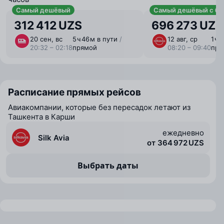
Самый дешёвый
Самый дешёвый с ба
312 412 UZS
696 273 UZS
20 сен, вс
5 ⁠ч 46 ⁠м в пути
/
12 авг, ср
1 ⁠ч
20:32 – 02:18
прямой
08:20 – 09:40
пря
Расписание прямых рейсов
Авиакомпании, которые без пересадок летают из
Ташкента в Карши
ежедневно
Silk Avia
от 364 972 UZS
Выбрать даты