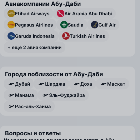
Авиакомпании Абу-Даби
Etihad Airways
Air Arabia Abu Dhabi
Pegasus Airlines
Saudia
Gulf Air
Garuda Indonesia
Turkish Airlines
+ ещё 2 авиакомпании
Города поблизости от Абу-Даби
Дубай
Шарджа
Доха
Маскат
Манама
Эль-Фуджайра
Рас-эль-Хайма
Вопросы и ответы