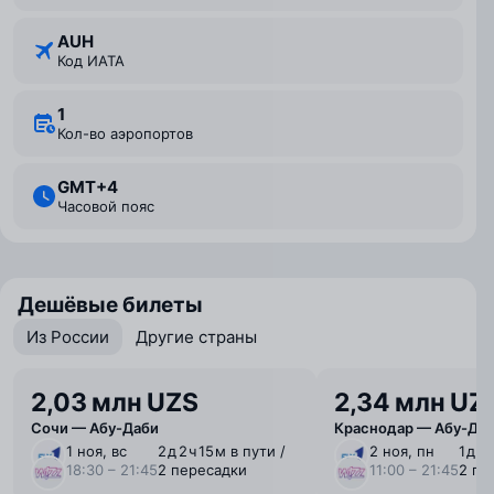
AUH
Код ИАТА
1
Кол-во аэропортов
GMT+4
Часовой пояс
Дешёвые билеты
Из России
Другие страны
2,03 млн UZS
2,34 млн UZ
Сочи — Абу-Даби
Краснодар — Абу-Да
1 ноя, вс
2 ⁠д 2 ⁠ч 15 ⁠м в пути /
2 ноя, пн
1 ⁠д 9
18:30 – 21:45
2 пересадки
11:00 – 21:45
2 пе