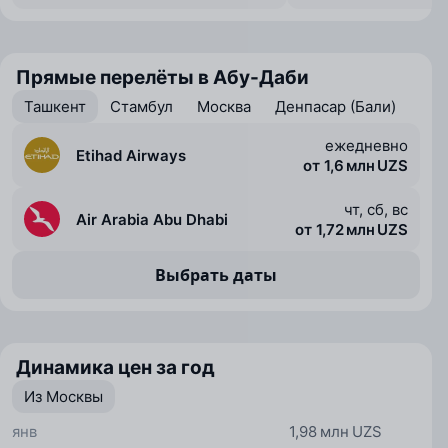
Прямые перелёты в Абу-Даби
Ташкент
Стамбул
Москва
Денпасар (Бали)
ежедневно
Etihad Airways
от 1,6 млн UZS
чт, сб, вс
Air Arabia Abu Dhabi
от 1,72 млн UZS
Выбрать даты
Динамика цен за год
Из Москвы
янв
1,98 млн UZS