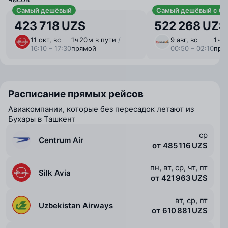
Самый дешёвый
Самый дешёвый с ба
423 718 UZS
522 268 UZS
11 окт, вс
1 ⁠ч 20 ⁠м в пути
/
9 авг, вс
1 ⁠ч 
16:10 – 17:30
прямой
00:50 – 02:10
пря
Расписание прямых рейсов
Авиакомпании, которые без пересадок летают из
Бухары в Ташкент
ср
Centrum Air
от 485 116 UZS
пн, вт, ср, чт, пт
Silk Avia
от 421 963 UZS
вт, ср, пт
Uzbekistan Airways
от 610 881 UZS