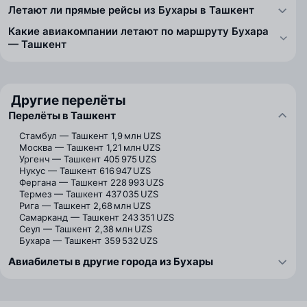
Летают ли прямые рейсы из Бухары в Ташкент
Какие авиакомпании летают по маршруту Бухара
— Ташкент
Другие перелёты
Перелёты в Ташкент
Стамбул — Ташкент
1,9 млн UZS
Москва — Ташкент
1,21 млн UZS
Ургенч — Ташкент
405 975 UZS
Нукус — Ташкент
616 947 UZS
Фергана — Ташкент
228 993 UZS
Термез — Ташкент
437 035 UZS
Рига — Ташкент
2,68 млн UZS
Самарканд — Ташкент
243 351 UZS
Сеул — Ташкент
2,38 млн UZS
Бухара — Ташкент
359 532 UZS
Авиабилеты в другие города из Бухары