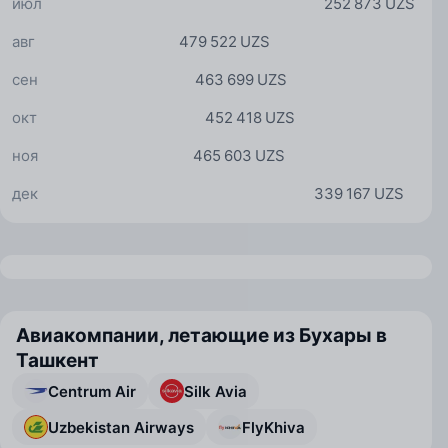
июл
252 873 UZS
авг
479 522 UZS
сен
463 699 UZS
окт
452 418 UZS
ноя
465 603 UZS
дек
339 167 UZS
Авиакомпании, летающие из Бухары в
Ташкент
Centrum Air
Silk Avia
Uzbekistan Airways
FlyKhiva