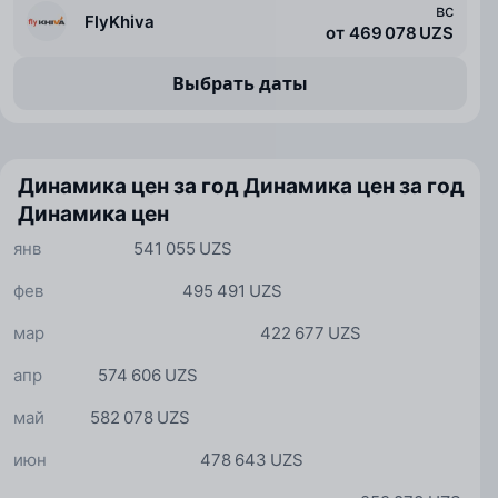
вс
FlyKhiva
от 469 078 UZS
Выбрать даты
Динамика цен за год
Динамика цен за год
Динамика цен
янв
541 055 UZS
фев
495 491 UZS
мар
422 677 UZS
апр
574 606 UZS
май
582 078 UZS
июн
478 643 UZS