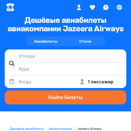
Дешёвые авиабилеты
авиакомпании Jazeera Airways
Авиабилеты
Отели
Когда
1 пассажир
Найти билеты
Дешёвые авиабилеты
Авиакомпании
Jazeera Airways