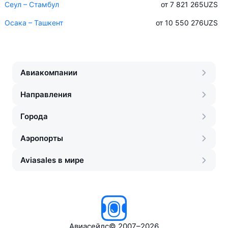
Сеул – Стамбул
от 7 821 265
UZS
Осака – Ташкент
от 10 550 276
UZS
Авиакомпании
Направления
Города
Аэропорты
Aviasales в мире
Авиасейлс
©
2007–2026