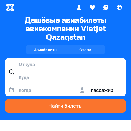
Дешёвые авиабилеты
авиакомпании Vietjet
Qazaqstan
Авиабилеты
Отели
Когда
1 пассажир
Найти билеты