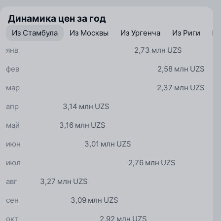
Динамика цен за год
Из Стамбула
Из Москвы
Из Ургенча
Из Риги
Из
янв
2,73 млн UZS
фев
2,58 млн UZS
мар
2,37 млн UZS
апр
3,14 млн UZS
май
3,16 млн UZS
июн
3,01 млн UZS
июл
2,76 млн UZS
авг
3,27 млн UZS
сен
3,09 млн UZS
окт
2,92 млн UZS