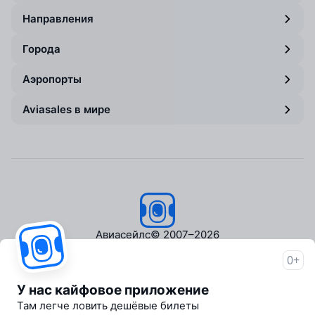
Направления
Города
Аэропорты
Aviasales в мире
Авиасейлс
© 2007–2026
0+
Об Авиасейлс
Пресс‑центр
У нас кайфовое приложение
Travelpayouts
Там легче ловить дешёвые билеты
Партнёрская программа