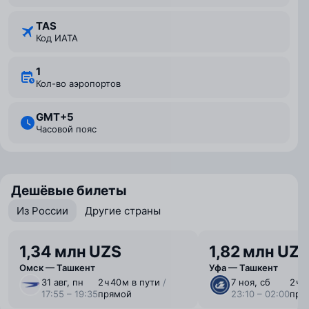
TAS
Код ИАТА
1
Кол-во аэропортов
GMT+5
Часовой пояс
Дешёвые билеты
Из России
Другие страны
1,34 млн UZS
1,82 млн UZ
Омск — Ташкент
Уфа — Ташкент
31 авг, пн
2 ⁠ч 40 ⁠м в пути
/
7 ноя, сб
2 ⁠ч 
17:55 – 19:35
прямой
23:10 – 02:00
пря