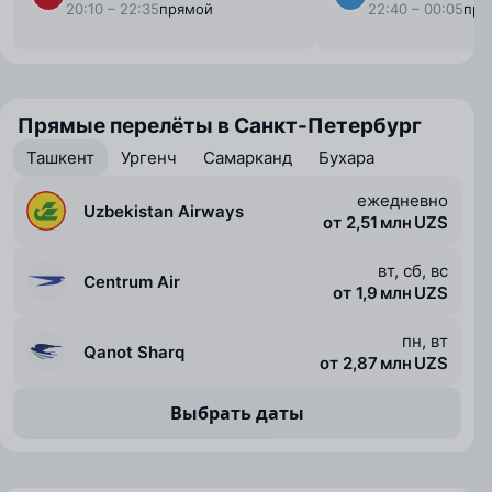
20:10 – 22:35
прямой
22:40 – 00:05
пря
Прямые перелёты в Санкт-Петербург
Ташкент
Ургенч
Самарканд
Бухара
ежедневно
Uzbekistan Airways
от 2,51 млн UZS
вт, сб, вс
Centrum Air
от 1,9 млн UZS
пн, вт
Qanot Sharq
от 2,87 млн UZS
Выбрать даты