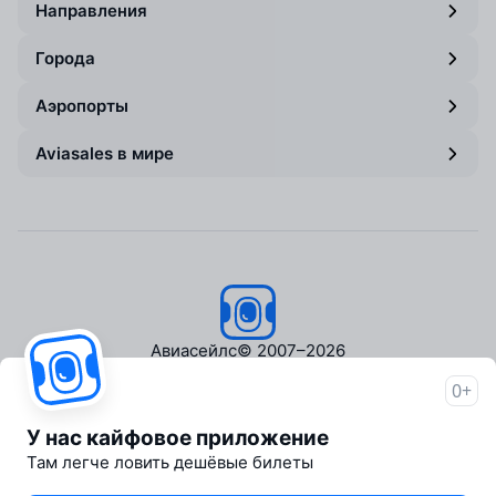
Направления
Города
Аэропорты
Aviasales в мире
Авиасейлс
© 2007–2026
0+
Об Авиасейлс
Пресс‑центр
У нас кайфовое приложение
Travelpayouts
Там легче ловить дешёвые билеты
Партнёрская программа