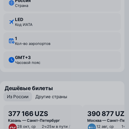
Россия
Страна
LED
Код ИАТА
1
Кол-во аэропортов
GMT+3
Часовой пояс
Дешёвые билеты
Из России
Другие страны
377 166 UZS
390 877 UZS
Казань — Санкт-Петербург
Москва — Санкт-Пете
28 окт, ср
2 ⁠ч 25 ⁠м в пути
/
12 авг, ср
1 ⁠ч