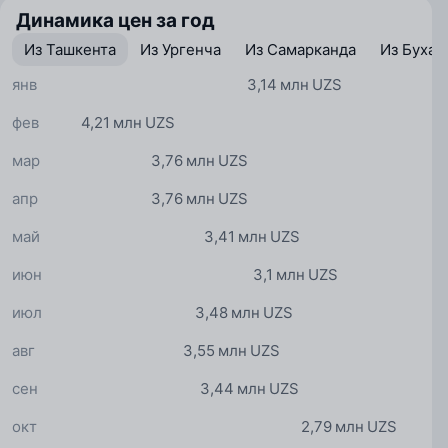
Динамика цен за год
Из Ташкента
Из Ургенча
Из Самарканда
Из Бухар
янв
3,14 млн UZS
фев
4,21 млн UZS
мар
3,76 млн UZS
апр
3,76 млн UZS
май
3,41 млн UZS
июн
3,1 млн UZS
июл
3,48 млн UZS
авг
3,55 млн UZS
сен
3,44 млн UZS
окт
2,79 млн UZS