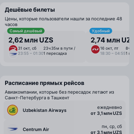
Дешёвые билеты
Цены, которые пользователи нашли за последние 48
часов
Самый дешёвый
Удобный
2,62 млн UZS
2,74 млн UZ
31 окт, сб
23 ⁠ч 35 ⁠м в пути /
16 окт, пт
8 ⁠ч 
23:55 – 01:30
1 пересадка
18:30 – 04:55
1 п
Расписание прямых рейсов
Авиакомпании, которые без пересадок летают из
Санкт-Петербурга в Ташкент
ежедневно
Uzbekistan Airways
от 3,1 млн UZS
пн, ср, сб
Centrum Air
от 3,1 млн UZS