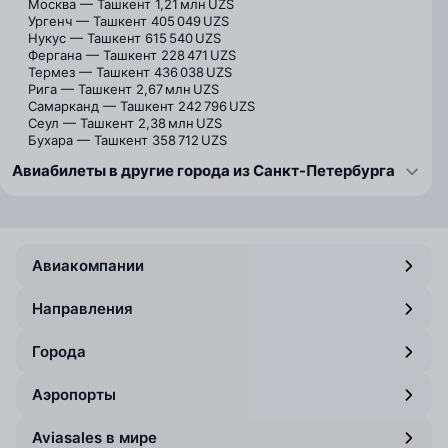
Москва — Ташкент
1,21 млн UZS
Ургенч — Ташкент
405 049 UZS
Нукус — Ташкент
615 540 UZS
Фергана — Ташкент
228 471 UZS
Термез — Ташкент
436 038 UZS
Рига — Ташкент
2,67 млн UZS
Самарканд — Ташкент
242 796 UZS
Сеул — Ташкент
2,38 млн UZS
Бухара — Ташкент
358 712 UZS
Авиабилеты в другие города из Санкт-Петербурга
Авиакомпании
Направления
Города
Аэропорты
Aviasales в мире