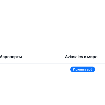
Аэропорты
Aviasales в мире
Жуковский
Беларусь
Принять всё
Ташкент
Россия
Самарканд
Таджикистан
Наманган
Кыргызстан
Внуково
Казахстан
Ещё 5 аэропортов
Ещё 2 страны