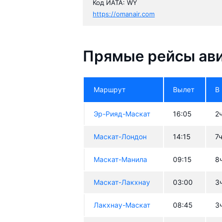
Код ИАТА: WY
https://omanair.com
Прямые рейсы ави
Маршрут
Вылет
В
Эр-Рияд-Маскат
16:05
2
Маскат-Лондон
14:15
7
Маскат-Манила
09:15
8
Маскат-Лакхнау
03:00
3
Лакхнау-Маскат
08:45
3