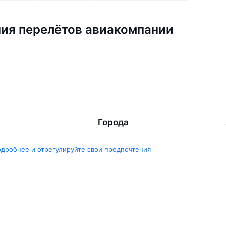
ия перелётов авиакомпании
Города
ент
Ташкент
одробнее и отрегулируйте свои предпочтения
ара
Москва
ент
Белен
ент
Наманган
ши
Самарканд
арканд
Ещё 5 городов