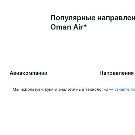
Популярные направлен
Oman Air*
Авиакомпании
Направления
Air Samarkand
Ургенч — Ташк
Мы используем куки и аналогичные технологии —
узнайте п
Победа
Ташкент — Бух
Россия
Термез — Ташк
Азимут
Бухара — Ташк
Qanot Sharq
Ташкент — Кар
Ещё 2 авиакомпании
Ташкент — Сам