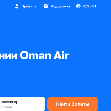
Профиль
Поддержка
UZS
· RU
нии Oman Air
1 пассажир
Найти билеты
Эконом