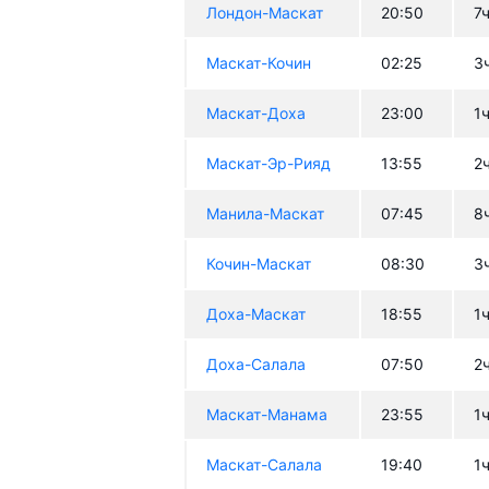
Лондон-Маскат
20:50
7
Маскат-Кочин
02:25
3
Маскат-Доха
23:00
1
Маскат-Эр-Рияд
13:55
2
Манила-Маскат
07:45
8
Кочин-Маскат
08:30
3
Доха-Маскат
18:55
1
Доха-Салала
07:50
2
Маскат-Манама
23:55
1
Маскат-Салала
19:40
1