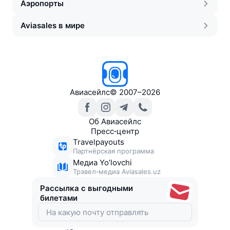
Аэропорты
Aviasales в мире
Авиасейлс
©
2007–2026
Об Авиасейлс
Пресс‑центр
Travelpayouts
Партнёрская программа
Медиа Yo’lovchi
Трэвел‑медиа Aviasales.uz
Рассылка с выгодными
билетами