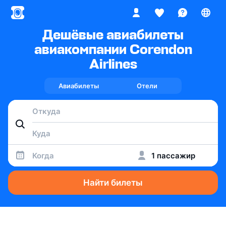
Дешёвые авиабилеты
авиакомпании Corendon
Airlines
Авиабилеты
Отели
Когда
1 пассажир
Найти билеты