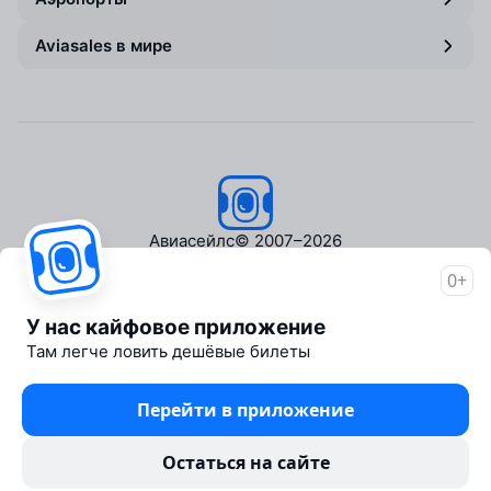
Aviasales в мире
Авиасейлс
© 2007–2026
0+
Об Авиасейлс
Пресс‑центр
У нас кайфовое приложение
Travelpayouts
Там легче ловить дешёвые билеты
Партнёрская программа
Медиа Yo'lovchi
Перейти в приложение
Трэвел‑медиа Aviasales.uz
Юридические документы
Остаться на сайте