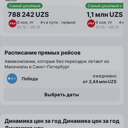
Самый дешёвый
Самый дешёвый с ба
788 242 UZS
1,1 млн UZS
6 ноя, пт
4 ⁠ч в пути
/
прямой
6 ноя, пт
4 ⁠ч 
01:15 – 05:15
01:15 – 05:15
Расписание прямых рейсов
Авиакомпании, которые без пересадок летают из
Махачкалы в Санкт-Петербург
ежедневно
Победа
от 2,44 млн UZS
Выбрать даты
Динамика цен за год
Динамика цен за год