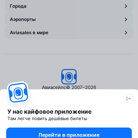
Города
Аэропорты
Aviasales в мире
Авиасейлс
© 2007–2026
0+
Об Авиасейлс
Пресс‑центр
У нас кайфовое приложение
Travelpayouts
Там легче ловить дешёвые билеты
Партнёрская программа
Медиа Yo'lovchi
Перейти в приложение
Трэвел‑медиа Aviasales.uz