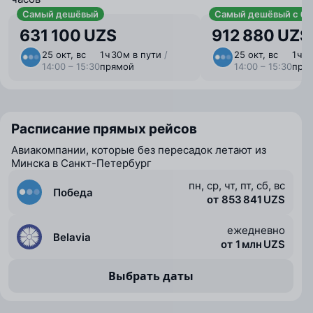
Самый дешёвый
Самый дешёвый с ба
631 100 UZS
912 880 UZS
25 окт, вс
1 ⁠ч 30 ⁠м в пути
/
25 окт, вс
1 ⁠ч 
14:00 – 15:30
прямой
14:00 – 15:30
пря
Расписание прямых рейсов
Авиакомпании, которые без пересадок летают из
Минска в Санкт-Петербург
пн, ср, чт, пт, сб, вс
Победа
от 853 841 UZS
ежедневно
Belavia
от 1 млн UZS
Выбрать даты