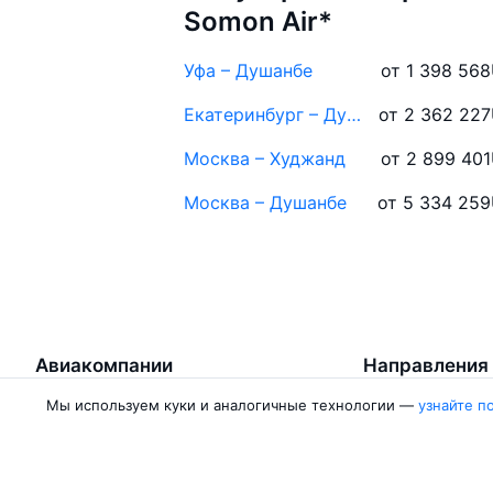
Somon Air*
Уфа – Душанбе
от 1 398 568
Екатеринбург – Душанбе
от 2 362 227
Москва – Худжанд
от 2 899 401
Москва – Душанбе
от 5 334 259
Авиакомпании
Направления
Мы используем куки и аналогичные технологии —
узнайте п
Air Samarkand
Ургенч — Ташк
Победа
Ташкент — Бух
Россия
Термез — Ташк
Азимут
Бухара — Ташк