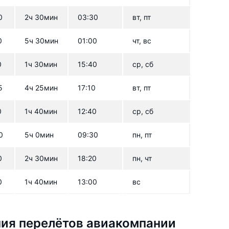
0
2ч 30мин
03:30
вт, пт
0
5ч 30мин
01:00
чт, вс
0
1ч 30мин
15:40
ср, сб
5
4ч 25мин
17:10
вт, пт
0
1ч 40мин
12:40
ср, сб
0
5ч 0мин
09:30
пн, пт
0
2ч 30мин
18:20
пн, чт
0
1ч 40мин
13:00
вс
ия перелётов авиакомпании