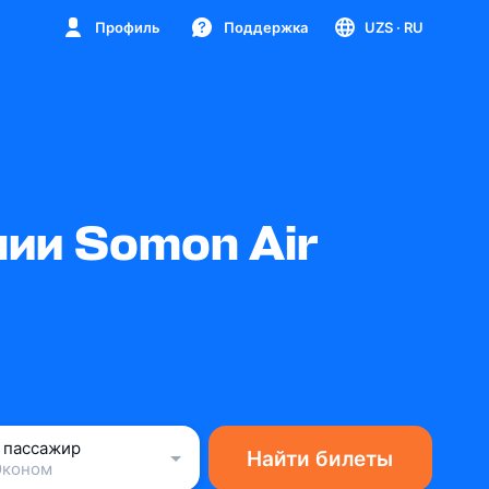
Профиль
Поддержка
UZS
· RU
ии Somon Air
1 пассажир
Найти билеты
Эконом