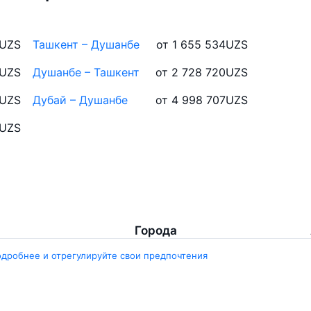
UZS
Ташкент – Душанбе
от 1 655 534
UZS
UZS
Душанбе – Ташкент
от 2 728 720
UZS
UZS
Дубай – Душанбе
от 4 998 707
UZS
UZS
Города
одробнее и отрегулируйте свои предпочтения
ент
Ташкент
ара
Москва
ент
Белен
ент
Наманган