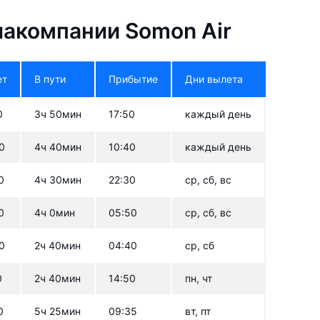
акомпании Somon Air
ет
В пути
Прибытие
Дни вылета
0
3ч 50мин
17:50
каждый день
0
4ч 40мин
10:40
каждый день
0
4ч 30мин
22:30
ср, сб, вс
0
4ч 0мин
05:50
ср, сб, вс
0
2ч 40мин
04:40
ср, сб
0
2ч 40мин
14:50
пн, чт
0
5ч 25мин
09:35
вт, пт