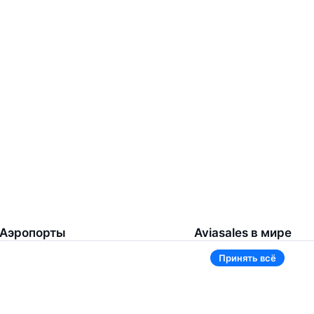
Аэропорты
Aviasales в мире
Принять всё
Жуковский
Беларусь
Ташкент
Россия
Самарканд
Таджикистан
Наманган
Кыргызстан