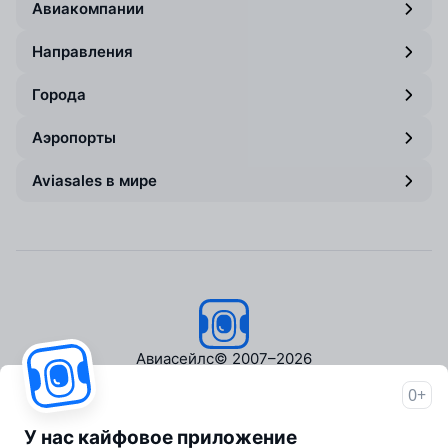
Авиакомпании
Направления
Города
Аэропорты
Aviasales в мире
Авиасейлс
© 2007–2026
0+
Об Авиасейлс
Пресс‑центр
У нас кайфовое приложение