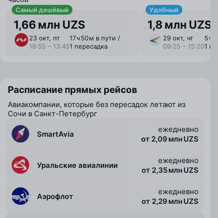
Самый дешёвый
Удобный
1,66 млн UZS
1,8 млн UZS
23 окт, пт
17 ⁠ч 50 ⁠м в пути /
29 окт, чт
5 ⁠ч 
19:55 – 13:45
1 пересадка
09:25 – 15:20
1 п
Расписание прямых рейсов
Авиакомпании, которые без пересадок летают из
Сочи в Санкт-Петербург
ежедневно
SmartAvia
от 2,09 млн UZS
ежедневно
Уральские авиалинии
от 2,35 млн UZS
ежедневно
Аэрофлот
от 2,29 млн UZS