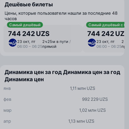
Дешёвые билеты
Цены, которые пользователи нашли за последние 48
часов
Самый дешёвый
Самый дешёвый с ба
744 242 UZS
744 242 UZS
23 окт, пт
2 ⁠ч 25 ⁠м в пути
/
23 окт, пт
2 ⁠ч
06:00 – 06:25
прямой
06:00 – 06:25
пря
Динамика цен за год
Динамика цен за год
Динамика цен
янв
1,11 млн UZS
фев
992 229 UZS
мар
1,02 млн UZS
апр
1,13 млн UZS