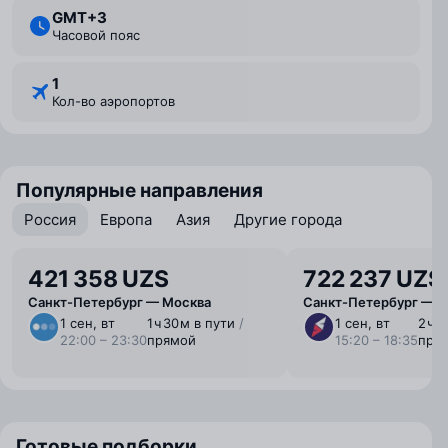
GMT+3
Часовой пояс
1
Кол-во аэропортов
Популярные направления
Россия
Европа
Азия
Другие города
421 358 UZS
722 237 UZS
Санкт-Петербург — Москва
Санкт-Петербург — С
1 сен, вт
1 ⁠ч 30 ⁠м в пути
/
1 сен, вт
2 ⁠ч 
22:00 – 23:30
прямой
15:20 – 18:35
пря
Готовые подборки