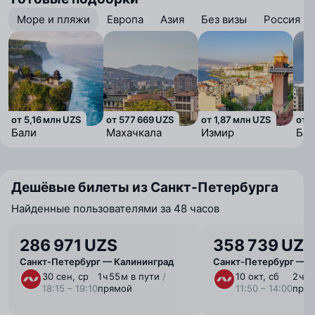
Море и пляжи
Европа
Азия
Без визы
Россия
от 5,16 млн UZS
от 577 669 UZS
от 1,87 млн UZS
от 1
Бали
Махачкала
Измир
Бат
Дешёвые билеты из Санкт-Петербурга
Найденные пользователями за 48 часов
286 971 UZS
358 739 UZS
Санкт-Петербург — Калининград
Санкт-Петербург — К
30 сен, ср
1 ⁠ч 55 ⁠м в пути
/
10 окт, сб
2 ⁠ч 
18:15 – 19:10
прямой
11:50 – 14:00
пря