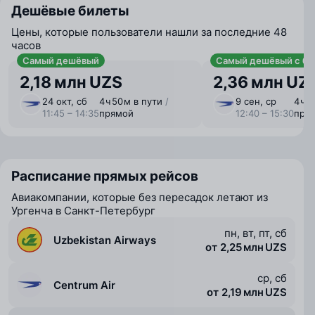
Дешёвые билеты
Цены, которые пользователи нашли за последние 48
часов
Самый дешёвый
Самый дешёвый с ба
2,18 млн UZS
2,36 млн UZ
24 окт, сб
4 ⁠ч 50 ⁠м в пути
/
9 сен, ср
4 ⁠ч 
11:45 – 14:35
прямой
12:40 – 15:30
пря
Расписание прямых рейсов
Авиакомпании, которые без пересадок летают из
Ургенча в Санкт-Петербург
пн, вт, пт, сб
Uzbekistan Airways
от 2,25 млн UZS
ср, сб
Centrum Air
от 2,19 млн UZS