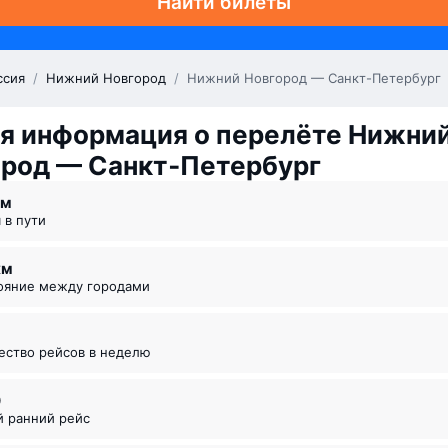
Найти билеты
ссия
/
Нижний Новгород
/
Нижний Новгород — Санкт-Петербург
я информация о перелёте Нижни
ород — Санкт‑Петербург
 ⁠м
я в пути
км
тояние между городами
чество рейсов в неделю
0
й ранний рейс