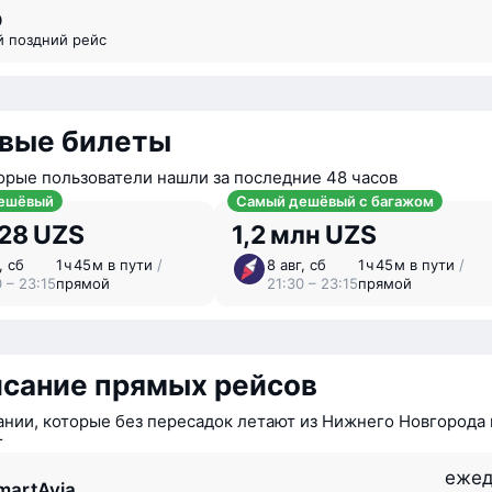
0
й поздний рейс
вые билеты
орые пользователи нашли за последние 48 часов
ешёвый
Самый дешёвый с багажом
428 UZS
1,2 млн UZS
, сб
1 ⁠ч 45 ⁠м в пути
/
8 авг, сб
1 ⁠ч 45 ⁠м в пути
/
 – 23:15
прямой
21:30 – 23:15
прямой
исание прямых рейсов
нии, которые без пересадок летают из Нижнего Новгорода 
г
ежед
martAvia