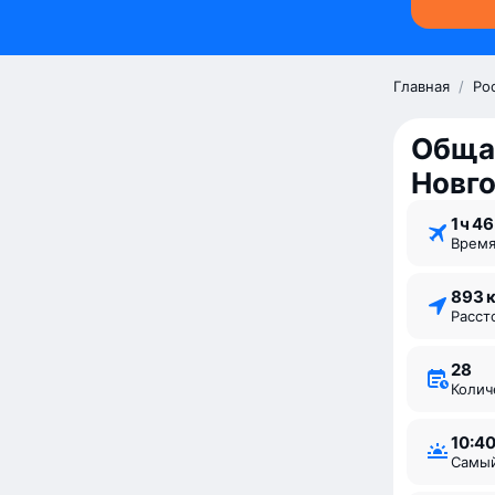
Главная
/
Ро
Обща
Новг
1 ⁠ч 46
Врем
893 
Расс
28
Коли
10:4
Самы