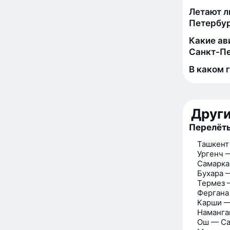
Летают л
Петербу
Какие ав
Санкт-П
В каком 
Друг
Перелёты
Ташкент
Ургенч 
Самарка
Бухара 
Термез 
Фергана
Карши —
Наманга
Ош — Са