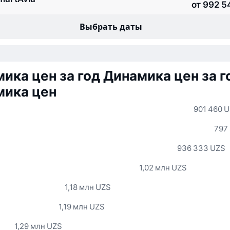
от 992 5
Выбрать даты
ика цен за год
Динамика цен за г
мика цен
901 460 
797
936 333 UZS
1,02 млн UZS
1,18 млн UZS
1,19 млн UZS
1,29 млн UZS