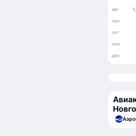
авг
1
сен
окт
ноя
дек
Авиа
Новго
Аэро