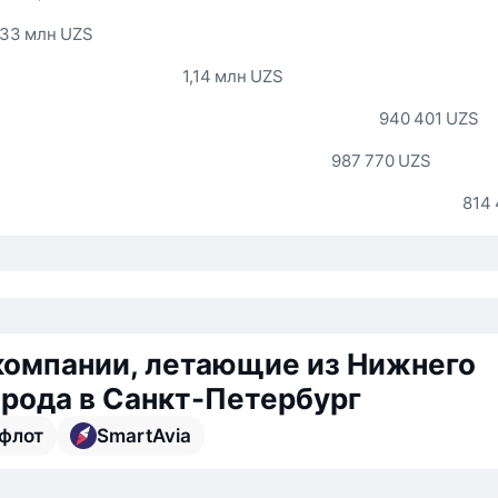
,33 млн UZS
1,14 млн UZS
940 401 UZS
987 770 UZS
814
компании, летающие из Нижнего
рода в Санкт-Петербург
флот
SmartAvia