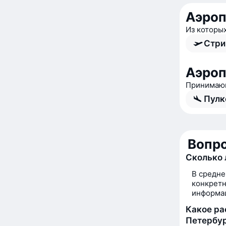
Аэроп
Из которы
Стри
Аэроп
Принимающ
Пулк
Вопро
Сколько 
В средне
конкретн
информац
Какое ра
Петербу