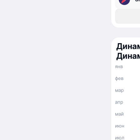
Динам
Дина
янв
фев
мар
апр
май
июн
июл