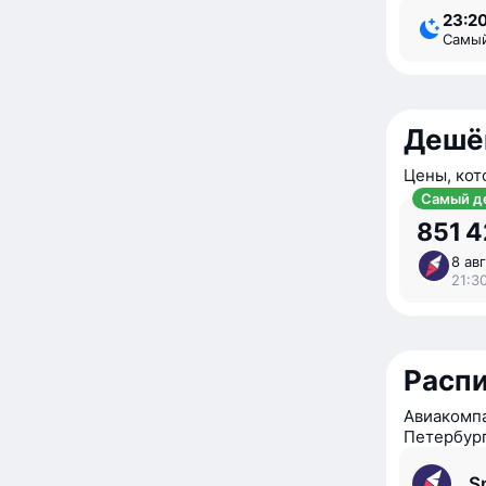
23:2
Самы
Дешё
Цены, кот
Самый д
851 
8 авг
21:30
Расп
Авиакомпа
Петербур
S