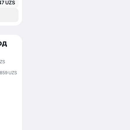
47 UZS
од
UZS
 859 UZS