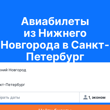
Авиабилеты
из Нижнего
Новгорода в Санкт-
Петербург
рать даты
1, эконом