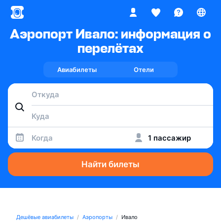
Аэропорт Ивало: информация о
перелётах
Авиабилеты
Отели
Когда
1 пассажир
Найти билеты
Дешёвые авиабилеты
Аэропорты
Ивало