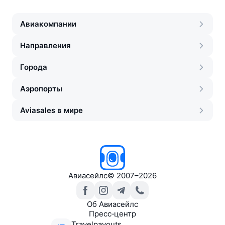
Air Europa
Air Europa
Авиакомпании
Wamos Air
Направления
American Airlines
Города
Vietnam Airlines
Аэропорты
United Airlines
Aviasales в мире
Brussels Airlines
Thai Airways
Scandinavian Airlines
Air Serbia
Авиасейлс
©
2007–2026
Iberojet
Об Авиасейлс
Air China
Пресс‑центр
Iberia
Travelpayouts