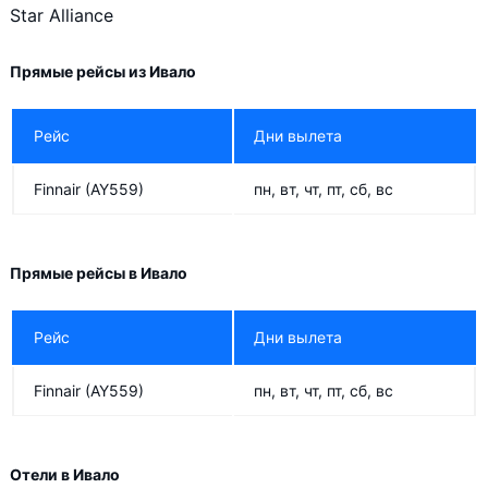
Star Alliance
Jet Airways
Air Tahiti Nui
Прямые рейсы из Ивало
Transavia
Рейс
Дни вылета
SATA
Hainan Airlines
Finnair
(AY559)
пн, вт, чт, пт, сб, вс
Asiana Airlines
Pegasus Airlines
Прямые рейсы в Ивало
Air Moldova
Рейс
Дни вылета
Cathay Pacific
Узбекские авиалинии (Uzbekistan Airways)
Finnair
(AY559)
пн, вт, чт, пт, сб, вс
Vueling
Singapore Airlines
Отели в Ивало