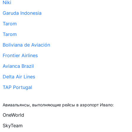
Niki
Garuda Indonesia
Tarom
Tarom
Boliviana de Aviación
Frontier Airlines
Avianca Brazil
Delta Air Lines
TAP Portugal
+ ещё 114
Авиаальянсы, выполняющие рейсы в аэропорт Ивало:
El Al Israel Airlines
OneWorld
Malaysia Airlines
SkyTeam
EgyptAir