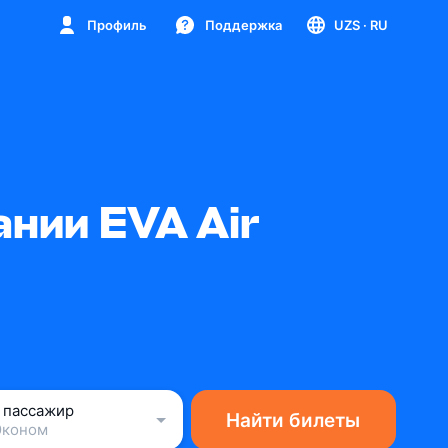
Профиль
Поддержка
UZS
· RU
нии EVA Air
1 пассажир
Найти билеты
Эконом