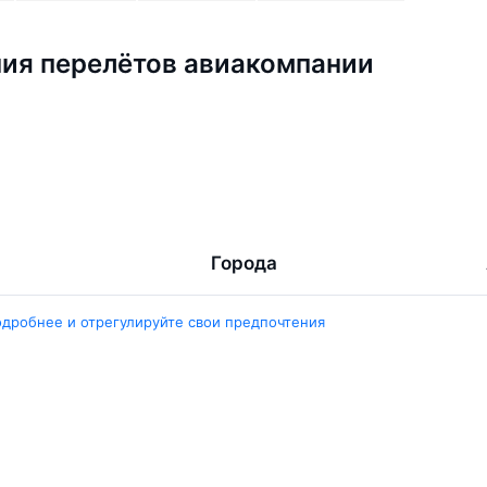
ия перелётов авиакомпании
Города
ент
Ташкент
одробнее и отрегулируйте свои предпочтения
ара
Москва
ент
Белен
ент
Наманган
ши
Самарканд
арканд
Ещё 5 городов