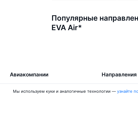
Популярные направлен
EVA Air*
Авиакомпании
Направления
Air Samarkand
Ургенч — Ташк
Мы используем куки и аналогичные технологии —
узнайте п
Победа
Ташкент — Бух
Россия
Термез — Ташк
Азимут
Бухара — Ташк
Qanot Sharq
Ташкент — Кар
Ещё 2 авиакомпании
Ташкент — Сам