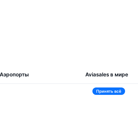
Аэропорты
Aviasales в мире
Жуковский
Беларусь
Принять всё
Ташкент
Россия
Самарканд
Таджикистан
Наманган
Кыргызстан
Внуково
Казахстан
Ещё 5 аэропортов
Ещё 2 страны