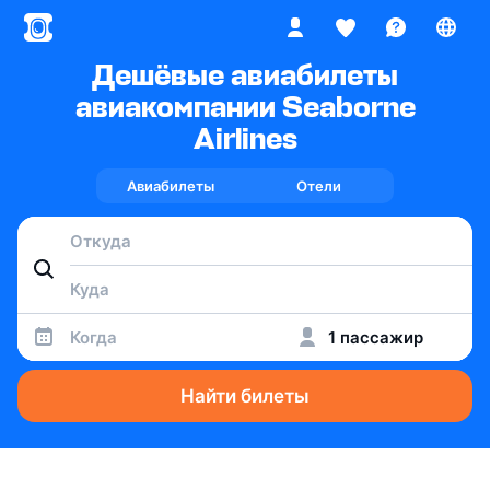
Дешёвые авиабилеты
авиакомпании Seaborne
Airlines
Авиабилеты
Отели
Когда
1 пассажир
Найти билеты