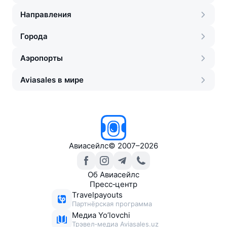
Направления
Города
Аэропорты
Aviasales в мире
Авиасейлс
©
2007–2026
Об Авиасейлс
Пресс‑центр
Travelpayouts
Партнёрская программа
Медиа Yo’lovchi
Трэвел‑медиа Aviasales.uz