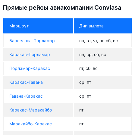
Прямые рейсы авиакомпании Conviasa
Маршрут
Дни вылета
Барселона-Порламар
пн, вт, чт, пт, сб, вс
Каракас-Порламар
пн, ср, сб, вс
Порламар-Каракас
пт, сб, вс
Каракас-Гавана
ср, пт
Гавана-Каракас
ср, пт
Каракас-Маракайбо
пт
Маракайбо-Каракас
пт