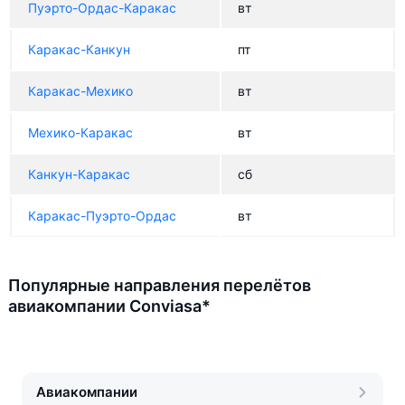
Пуэрто-Ордас-Каракас
вт
Каракас-Канкун
пт
Каракас-Мехико
вт
Мехико-Каракас
вт
Канкун-Каракас
сб
Каракас-Пуэрто-Ордас
вт
Популярные направления перелётов
авиакомпании Conviasa*
Авиакомпании