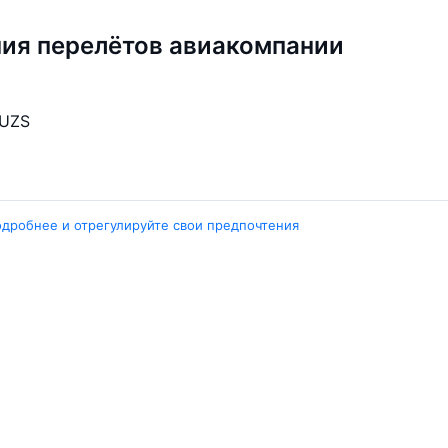
ия перелётов авиакомпании
UZS
одробнее и отрегулируйте свои предпочтения
Города
ент
Ташкент
ара
Москва
ент
Белен
ент
Наманган
ши
Самарканд
арканд
Ещё 5 городов