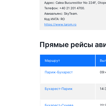
Адрес: Calea Bucurestilor No 224F, Otop
Телефон: +40 21 201 4700.
Авиаальянс: SkyTeam.
Код ИАТА: RO
https://www.tarom.ro
Прямые рейсы ав
Маршрут
Вы
Париж-Бухарест
09:
Бухарест-Париж
14:
Бухарест-Сучава
22: