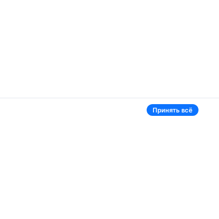
Принять всё
Аэропорты
Aviasales в мире
Жуковский
Беларусь
Ташкент
Россия
Самарканд
Таджикистан
Наманган
Кыргызстан
Внуково
Казахстан
Ещё 5 аэропортов
Ещё 2 страны