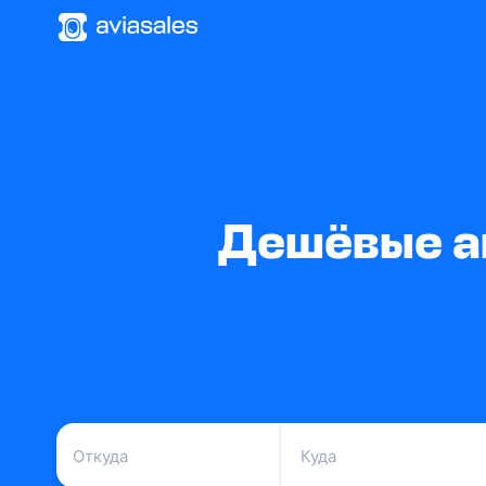
Дешёвые а