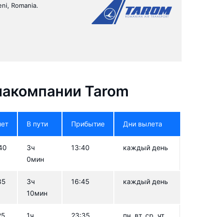
eni, Romania.
иакомпании Tarom
лет
В пути
Прибытие
Дни вылета
40
3ч
13:40
каждый день
0мин
35
3ч
16:45
каждый день
10мин
25
1ч
23:35
пн, вт, ср, чт,