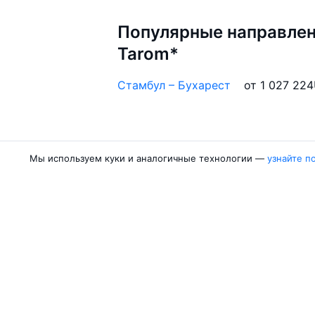
Популярные направлен
Tarom*
Стамбул – Бухарест
от 1 027 224
Мы используем куки и аналогичные технологии —
узнайте п
Авиакомпании
Направления
Air Samarkand
Ургенч — Ташк
Победа
Ташкент — Бух
Россия
Термез — Ташк
Азимут
Бухара — Ташк
Qanot Sharq
Ташкент — Кар
Ещё 2 авиакомпании
Ташкент — Сам