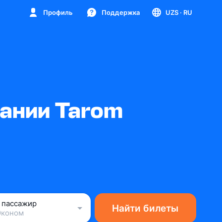
Профиль
Поддержка
UZS
· RU
ании Tarom
1 пассажир
Найти билеты
Эконом