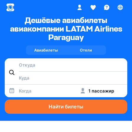
Дешёвые авиабилеты
авиакомпании LATAM Airlines
Paraguay
Авиабилеты
Отели
Когда
1 пассажир
Найти билеты