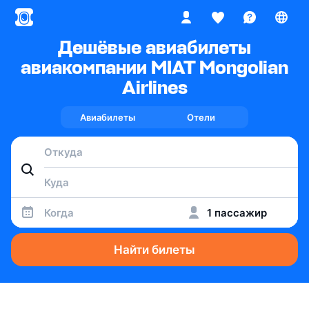
Дешёвые авиабилеты
авиакомпании MIAT Mongolian
Airlines
Авиабилеты
Отели
Когда
1 пассажир
Найти билеты