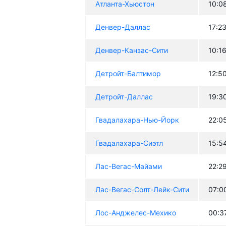
Атланта-Хьюстон
10:0
Денвер-Даллас
17:2
Денвер-Канзас-Сити
10:1
Детройт-Балтимор
12:5
Детройт-Даллас
19:3
Гвадалахара-Нью-Йорк
22:0
Гвадалахара-Сиэтл
15:5
Лас-Вегас-Майами
22:2
Лас-Вегас-Солт-Лейк-Сити
07:0
Лос-Анджелес-Мехико
00:3