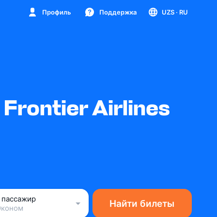
Профиль
Поддержка
UZS
· RU
ontier Airlines
1 пассажир
Найти билеты
Эконом