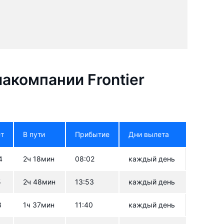
акомпании Frontier
т
В пути
Прибытие
Дни вылета
4
2ч 18мин
08:02
каждый день
5
2ч 48мин
13:53
каждый день
3
1ч 37мин
11:40
каждый день