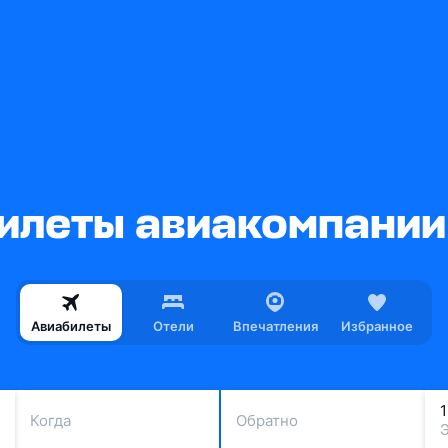
леты авиакомпании Fr
Авиабилеты
Отели
Впечатления
Избранное
Когда
Обратно