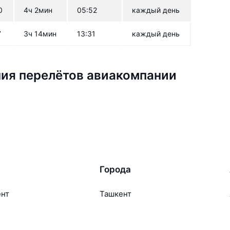
0
4ч 2мин
05:52
каждый день
7
3ч 14мин
13:31
каждый день
ия перелётов авиакомпании
Города
ент
Ташкент
ара
Москва
ент
Белен
ент
Наманган