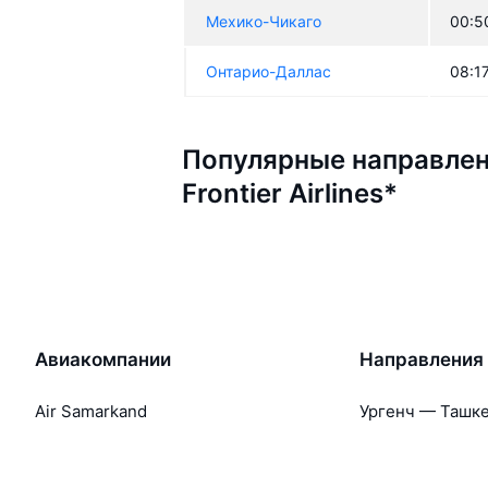
Мехико-Чикаго
00:5
Онтарио-Даллас
08:1
Популярные направлен
Frontier Airlines*
Авиакомпании
Направления
Air Samarkand
Ургенч — Ташк
Победа
Ташкент — Бух
Россия
Термез — Ташк
Азимут
Бухара — Ташк