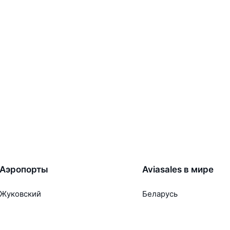
Аэропорты
Aviasales в мире
Жуковский
Беларусь
Ташкент
Россия
Самарканд
Таджикистан
Наманган
Кыргызстан