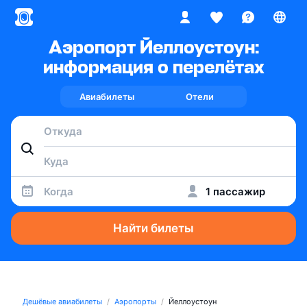
Аэропорт Йеллоустоун:
информация о перелётах
Авиабилеты
Отели
Когда
1 пассажир
Найти билеты
Дешёвые авиабилеты
Аэропорты
Йеллоустоун