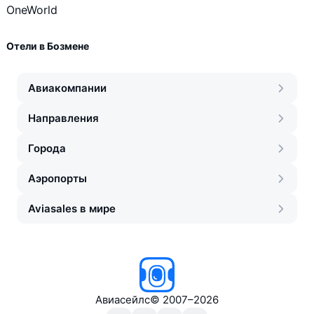
OneWorld
TAP Portugal
TAP Portugal
Отели в Бозмене
El Al Israel Airlines
Авиакомпании
El Al Israel Airlines
Направления
Malaysia Airlines
Malaysia Airlines
Города
EgyptAir
Аэропорты
EgyptAir
Aviasales в мире
Jet Airways
Jet Airways
Air Tahiti Nui
Air Tahiti Nui
Авиасейлс
©
2007–2026