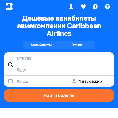
Дешёвые авиабилеты
авиакомпании Caribbean
Airlines
Авиабилеты
Отели
Когда
1 пассажир
Найти билеты