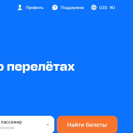
Профиль
Поддержка
UZS
· RU
о перелётах
1 пассажир
Найти билеты
Эконом