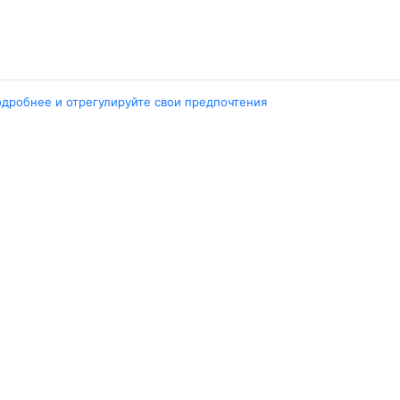
одробнее и отрегулируйте свои предпочтения
Города
ент
Ташкент
ара
Москва
ент
Белен
ент
Наманган
ши
Самарканд
арканд
Ещё 5 городов
Travelpayouts
Партнёрская программа