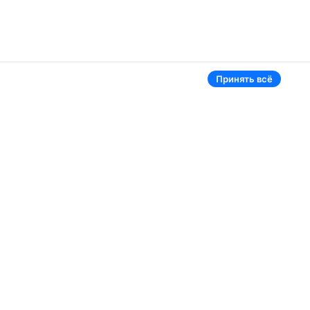
Принять всё
Аэропорты
Aviasales в мире
Жуковский
Беларусь
Ташкент
Россия
Самарканд
Таджикистан
Наманган
Кыргызстан
Внуково
Казахстан
Ещё 5 аэропортов
Ещё 2 страны
В приложении тоже удобно