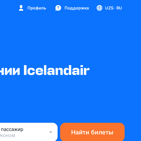
Профиль
Поддержка
UZS
· RU
и Icelandair
1 пассажир
Найти билеты
Эконом