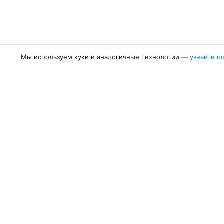
Мы используем куки и аналогичные технологии —
узнайте п
Авиакомпании
Направления
Air Samarkand
Ургенч — Ташк
Победа
Ташкент — Бух
Россия
Термез — Ташк
Азимут
Бухара — Ташк
Qanot Sharq
Ташкент — Кар
Ещё 2 авиакомпании
Ташкент — Сам
Об Авиасейлс
Авиасейлс
Пресс‑центр
©
2007–2026