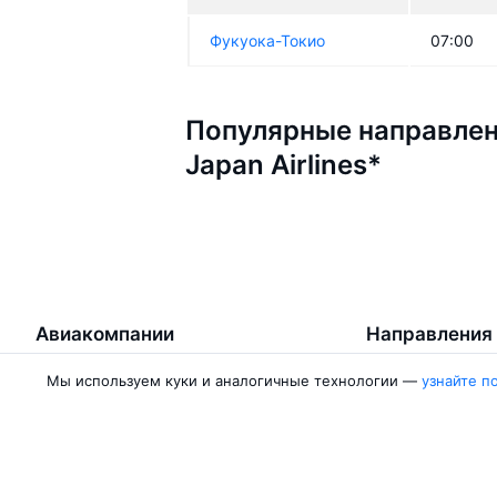
Фукуока-Токио
07:00
Популярные направлен
Japan Airlines*
Авиакомпании
Направления
Мы используем куки и аналогичные технологии —
узнайте п
Air Samarkand
Ургенч — Ташк
Победа
Ташкент — Бух
Россия
Термез — Ташк
Азимут
Бухара — Ташк
Qanot Sharq
Ташкент — Кар
Ещё 2 авиакомпании
Ташкент — Сам