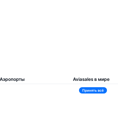
Аэропорты
Aviasales в мире
Принять всё
Жуковский
Беларусь
Ташкент
Россия
Самарканд
Таджикистан
Наманган
Кыргызстан
Внуково
Казахстан
Ещё 5 аэропортов
Ещё 2 страны