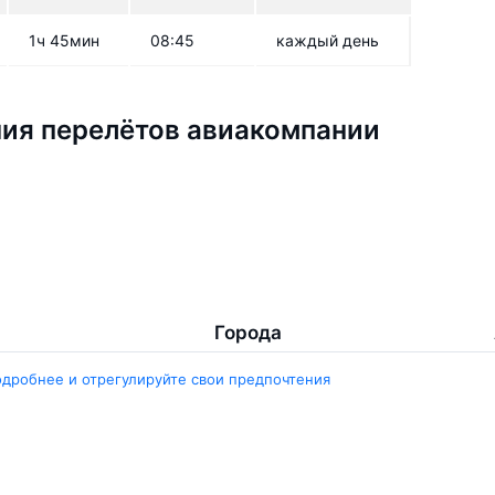
1ч 45мин
08:45
каждый день
ия перелётов авиакомпании
Города
одробнее и отрегулируйте свои предпочтения
ент
Ташкент
ара
Москва
ент
Белен
ент
Наманган
ши
Самарканд
арканд
Ещё 5 городов