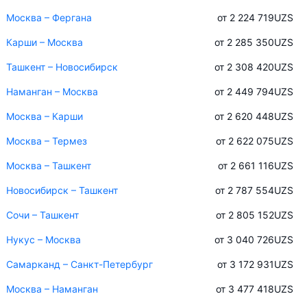
Москва – Фергана
от 2 224 719
UZS
Карши – Москва
от 2 285 350
UZS
Ташкент – Новосибирск
от 2 308 420
UZS
Наманган – Москва
от 2 449 794
UZS
Москва – Карши
от 2 620 448
UZS
Москва – Термез
от 2 622 075
UZS
Москва – Ташкент
от 2 661 116
UZS
Новосибирск – Ташкент
от 2 787 554
UZS
Сочи – Ташкент
от 2 805 152
UZS
Нукус – Москва
от 3 040 726
UZS
Самарканд – Санкт-Петербург
от 3 172 931
UZS
Москва – Наманган
от 3 477 418
UZS